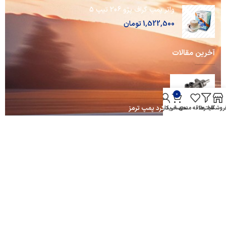
واتر پمپ گراف پژو 206 تیپ 5
1,522,500
تومان
آخرین مقالات
0
آشنایی با نحوه عملکرد پمپ ترمز
روشگاه
فیلترها
علاقه مندی
سبد خرید
حساب کاربری من
ادامه مطلب ...
آشنایی با روغن موتور ها و نحوه عملکرد آن ها
ادامه مطلب ...