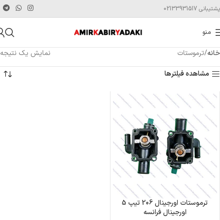
پشتیبانی 02133931517
منو
خانه
ترموستات
نمایش یک نتیجه
مشاهده فیلترها
ترموستات اورجینال 206 تیپ 5
اورجینال فرانسه