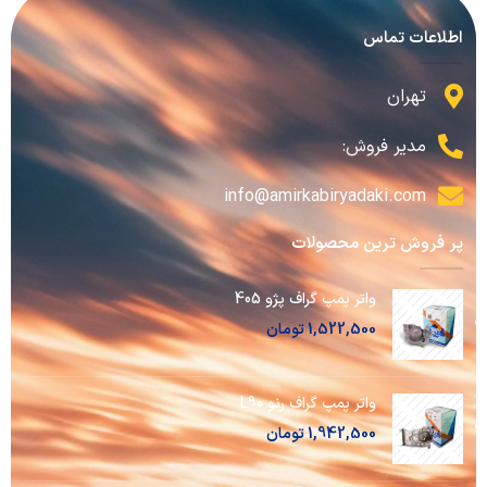
اطلاعات تماس
تهران
مدیر فروش:
info@amirkabiryadaki.com
پر فروش ترین محصولات
واتر پمپ گراف پژو 405
1,522,500
تومان
واتر پمپ گراف رنو L90
1,942,500
تومان