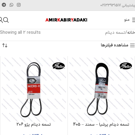
پشتیبانی 02133931517
منو
خانه
تسمه دینام
Showing all 2 results
مشاهده فیلترها
تسمه دینام پرشیا – سمند – 405
تسمه دینام پژو 206