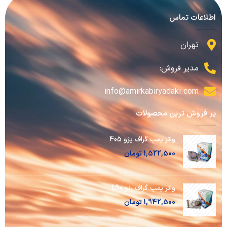
اطلاعات تماس
تهران
مدیر فروش:
info@amirkabiryadaki.com
پر فروش ترین محصولات
واتر پمپ گراف پژو 405
1,522,500
تومان
واتر پمپ گراف رنو L90
1,942,500
تومان