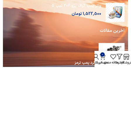
واتر پمپ گراف پژو 206 تیپ 5
1,522,500
تومان
آخرین مقالات
0
آشنایی با نحوه عملکرد پمپ ترمز
روشگاه
فیلترها
علاقه مندی
سبد خرید
حساب کاربری من
ادامه مطلب ...
آشنایی با روغن موتور ها و نحوه عملکرد آن ها
ادامه مطلب ...