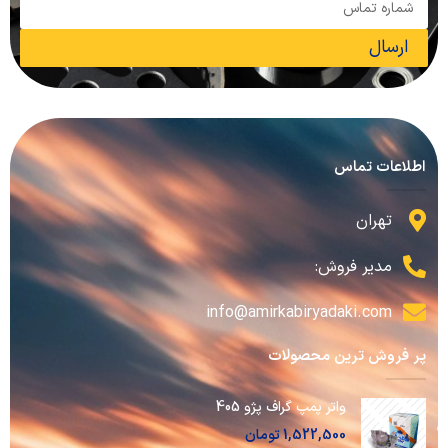
ارسال
اطلاعات تماس
تهران
مدیر فروش:
info@amirkabiryadaki.com
پر فروش ترین محصولات
واتر پمپ گراف پژو 405
1,522,500
تومان