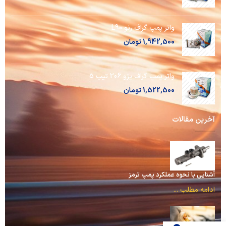
واتر پمپ گراف رنو L90
1,942,500
تومان
واتر پمپ گراف پژو 206 تیپ 5
1,522,500
تومان
آخرین مقالات
آشنایی با نحوه عملکرد پمپ ترمز
ادامه مطلب ...