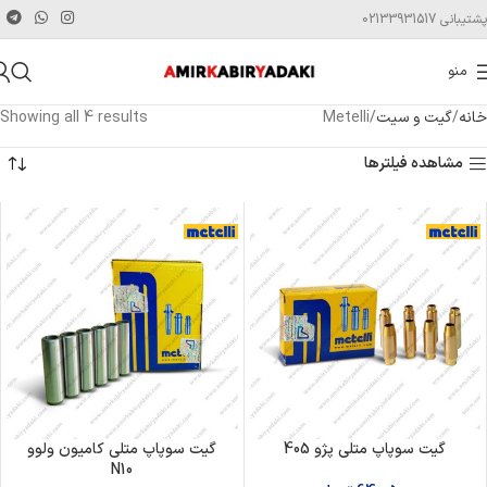
پشتیبانی 02133931517
منو
خانه
گیت و سیت
Metelli
Showing all 4 results
مشاهده فیلترها
گیت سوپاپ متلی پژو 405
گیت سوپاپ متلی کامیون ولوو
N10