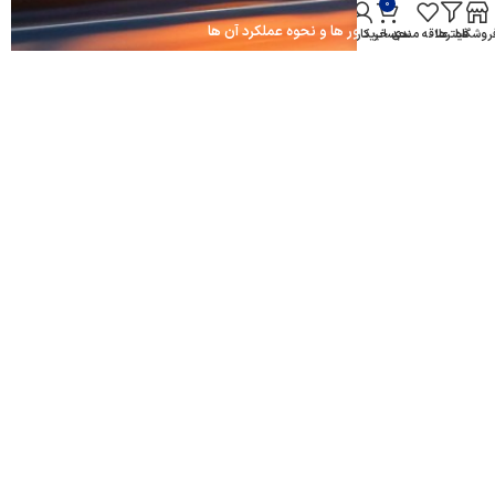
0
آشنایی با روغن موتور ها و نحوه عملکرد آن ها
روشگاه
فیلترها
علاقه مندی
سبد خرید
حساب کاربری من
ادامه مطلب ...
رادیاتو ماشن چیست؟
ادامه مطلب ...
اعتماد شما سرمایه ماست
لیست محصولات
تماس با ما
درباره ما
تمام حقوق برای amirkabiryadaki محفوظ است.
طراحی و اجرا
bestitmen.com