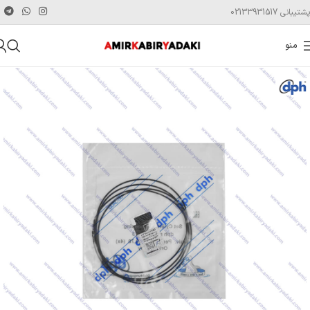
پشتیبانی 02133931517
منو