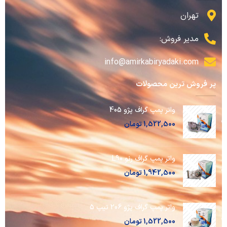
تهران
مدیر فروش:
info@amirkabiryadaki.com
پر فروش ترین محصولات
واتر پمپ گراف پژو 405
1,522,500
تومان
واتر پمپ گراف رنو L90
1,942,500
تومان
واتر پمپ گراف پژو 206 تیپ 5
1,522,500
تومان