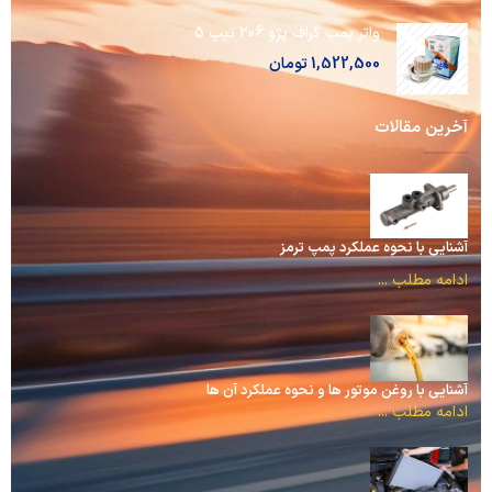
واتر پمپ گراف پژو 206 تیپ 5
1,522,500
تومان
آخرین مقالات
آشنایی با نحوه عملکرد پمپ ترمز
ادامه مطلب ...
آشنایی با روغن موتور ها و نحوه عملکرد آن ها
ادامه مطلب ...