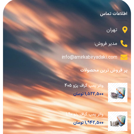
اطلاعات تماس
تهران
مدیر فروش:
info@amirkabiryadaki.com
پر فروش ترین محصولات
واتر پمپ گراف پژو 405
1,522,500
تومان
واتر پمپ گراف رنو L90
1,942,500
تومان