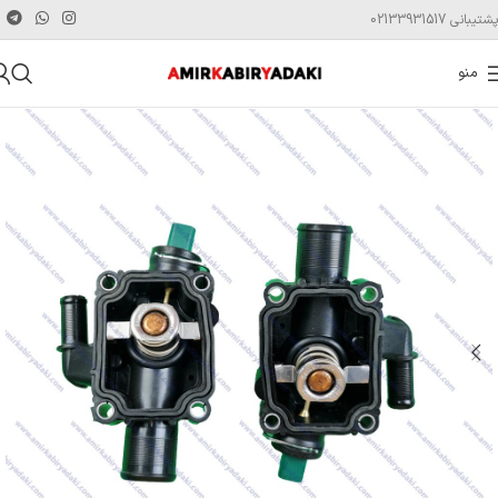
پشتیبانی 02133931517
منو