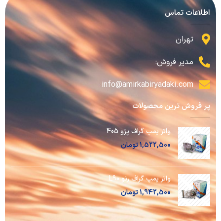
اطلاعات تماس
تهران
مدیر فروش:
info@amirkabiryadaki.com
پر فروش ترین محصولات
واتر پمپ گراف پژو 405
1,522,500
تومان
واتر پمپ گراف رنو L90
1,942,500
تومان