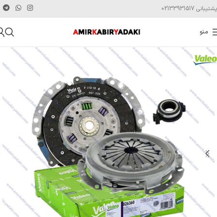
پشتیبانی 02133931517
منو