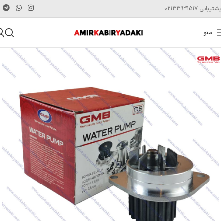
پشتیبانی 02133931517
منو