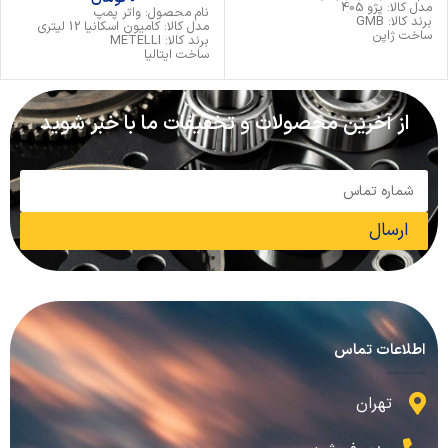
مدل کالا: پژو 405
نام محصول: واتر پمپ
برند کالا: GMB
مدل کالا: کامیون اسکانیا 12 لیتری
ساخت ژاپن
برند کالا: METELLI
ساخت ایتالیا
از آخرین محصولات و تخفیفات ما با خبر شوید
ارسال
اطلاعات تماس
تهران