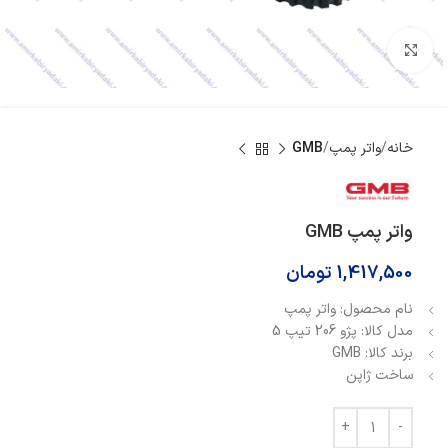
بزرگنمایی تصویر
خانه
واتر پمپ
GMB
واتر پمپ GMB
1,417,500
تومان
نام محصول: واتر پمپ
مدل کالا: پژو 206 تیپ 5
برند کالا: GMB
ساخت ژاپن