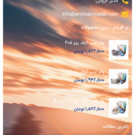
مدیر فروش:
info@amirkabiryadaki.com
پر فروش ترین محصولات
واتر پمپ گراف پژو 405
1,522,500
تومان
واتر پمپ گراف رنو L90
1,942,500
تومان
واتر پمپ گراف پژو 206 تیپ 5
1,522,500
تومان
آخرین مقالات