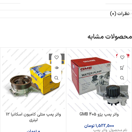
نظرات (0)
محصولات مشابه
ناموجود
واتر پمپ پژو 405 GMB
واتر پمپ متلی کامیون اسکانیا 12
لیتری
1,522,500
تومان
نام محصول: واتر پمپ
0
تومان