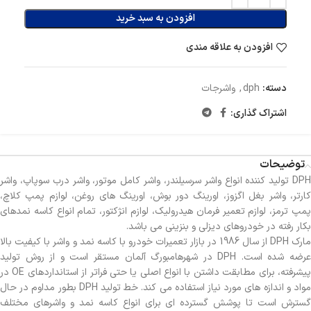
افزودن به سبد خرید
افزودن به علاقه مندی
دسته:
dph
,
واشرجات
اشتراک گذاری:
توضیحات
DPH تولید کننده انواع واشر سرسیلندر، واشر کامل موتور، واشر درب سوپاپ، واشر
کارتر، واشر بغل اگزوز، اورینگ دور بوش، اورینگ های روغن، لوازم پمپ کلاچ،
پمپ ترمز، لوازم تعمیر فرمان هیدرولیک، لوازم انژکتور، تمام انواع کاسه نمدهای
بکار رفته در خودروهای دیزلی و بنزینی می باشد.
مارک DPH از سال 1986 در بازار تعمیرات خودرو با کاسه نمد و واشر با کیفیت بالا
عرضه شده است. DPH در شهرهامبورگ آلمان مستقر است و از روش تولید
پیشرفته، برای مطابقت داشتن با انواع اصلی یا حتی فراتر از استانداردهای OE در
مواد و اندازه های مورد نیاز استفاده می کند. خط تولید DPH بطور مداوم در حال
گسترش است تا پوشش گسترده ای برای انواع کاسه نمد و واشرهای مختلف