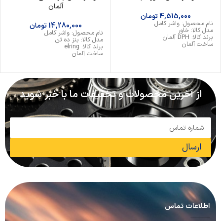
آلمان
4,515,000
تومان
نام محصول: واشر کامل
14,280,000
تومان
مدل کالا: خاور
نام محصول: واشر کامل
برند کالا: DPH آلمان
مدل کالا: بنز ده تن
ساخت آلمان
برند کالا: elring
ساخت آلمان
از آخرین محصولات و تخفیفات ما با خبر شوید
ارسال
اطلاعات تماس