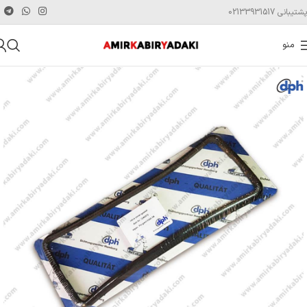
پشتیبانی 02133931517
منو