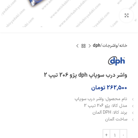
بزرگنمایی تصویر
خانه
واشرجات
dph
واشر درب سوپاپ dph پژو 206 تیپ 2
262,500
تومان
نام محصول: واشر درب سوپاپ
مدل کالا: پژو 206 تیپ 2
برند کالا: DPH آلمان
ساخت آلمان