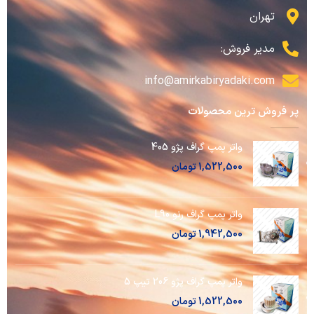
تهران
مدیر فروش:
info@amirkabiryadaki.com
پر فروش ترین محصولات
واتر پمپ گراف پژو 405
1,522,500
تومان
واتر پمپ گراف رنو L90
1,942,500
تومان
واتر پمپ گراف پژو 206 تیپ 5
1,522,500
تومان