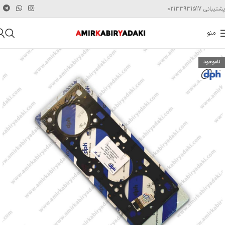
پشتیبانی 02133931517
منو
ناموجود