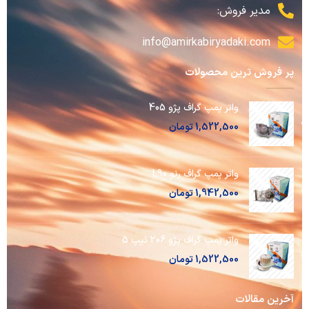
مدیر فروش:
info@amirkabiryadaki.com
پر فروش ترین محصولات
واتر پمپ گراف پژو 405
1,522,500
تومان
واتر پمپ گراف رنو L90
1,942,500
تومان
واتر پمپ گراف پژو 206 تیپ 5
1,522,500
تومان
آخرین مقالات