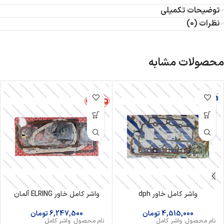
توضیحات تکمیلی
نظرات (0)
محصولات مشابه
واشر کامل خاور dph
واشر کامل خاور ELRING آلمان
4,515,000
تومان
6,247,500
تومان
نام محصول: واشر کامل
نام محصول: واشر کامل