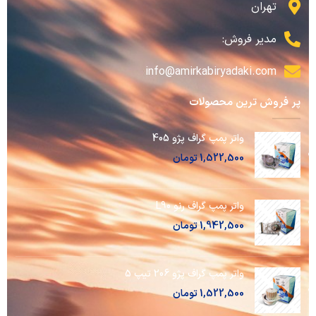
تهران
مدیر فروش:
info@amirkabiryadaki.com
پر فروش ترین محصولات
واتر پمپ گراف پژو 405
1,522,500
تومان
واتر پمپ گراف رنو L90
1,942,500
تومان
واتر پمپ گراف پژو 206 تیپ 5
1,522,500
تومان