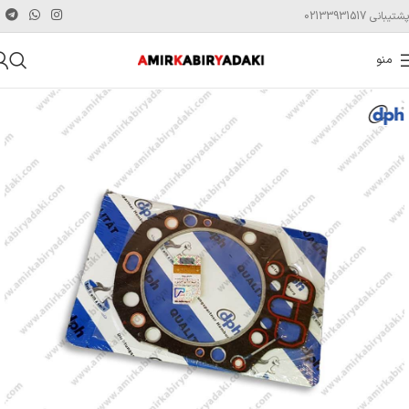
پشتیبانی 02133931517
منو