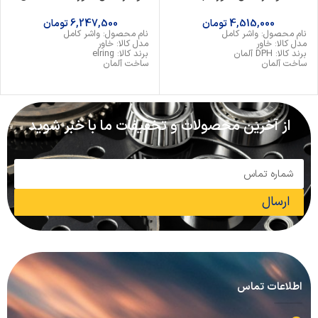
4,515,000
تومان
6,247,500
تومان
نام محصول: واشر کامل
نام محصول: واشر کامل
مدل کالا: خاور
مدل کالا: خاور
برند کالا: DPH آلمان
برند کالا: elring
ساخت آلمان
ساخت آلمان
از آخرین محصولات و تخفیفات ما با خبر شوید
ارسال
اطلاعات تماس