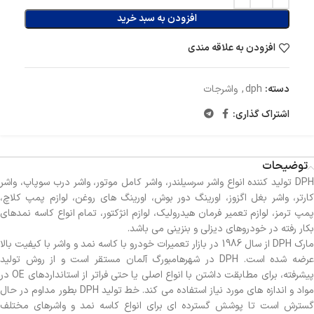
افزودن به سبد خرید
افزودن به علاقه مندی
دسته:
dph
,
واشرجات
اشتراک گذاری:
توضیحات
DPH تولید کننده انواع واشر سرسیلندر، واشر کامل موتور، واشر درب سوپاپ، واشر
کارتر، واشر بغل اگزوز، اورینگ دور بوش، اورینگ های روغن، لوازم پمپ کلاچ،
پمپ ترمز، لوازم تعمیر فرمان هیدرولیک، لوازم انژکتور، تمام انواع کاسه نمدهای
بکار رفته در خودروهای دیزلی و بنزینی می باشد.
مارک DPH از سال 1986 در بازار تعمیرات خودرو با کاسه نمد و واشر با کیفیت بالا
عرضه شده است. DPH در شهرهامبورگ آلمان مستقر است و از روش تولید
پیشرفته، برای مطابقت داشتن با انواع اصلی یا حتی فراتر از استانداردهای OE در
مواد و اندازه های مورد نیاز استفاده می کند. خط تولید DPH بطور مداوم در حال
گسترش است تا پوشش گسترده ای برای انواع کاسه نمد و واشرهای مختلف