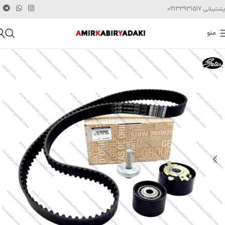
پشتیبانی 02133931517
منو