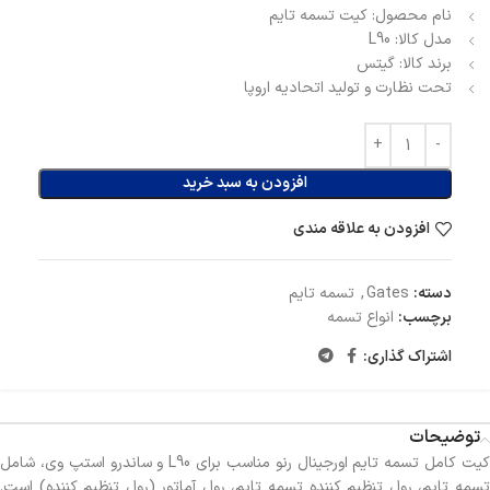
نام محصول: کیت تسمه تایم
مدل کالا: L90
برند کالا: گیتس
تحت نظارت و تولید اتحادیه اروپا
افزودن به سبد خرید
افزودن به علاقه مندی
دسته:
Gates
,
تسمه تایم
برچسب:
انواع تسمه
اشتراک گذاری:
توضیحات
کیت کامل تسمه تایم اورجینال رنو مناسب برای L90 و ساندرو استپ وی، شامل
تسمه تایم، رول تنظیم کننده تسمه تایم، رول آماتور (رول تنظیم کننده) است.