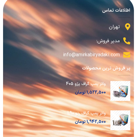
اطلاعات تماس
تهران
مدیر فروش:
info@amirkabiryadaki.com
پر فروش ترین محصولات
واتر پمپ گراف پژو 405
1,522,500
تومان
واتر پمپ گراف رنو L90
1,942,500
تومان