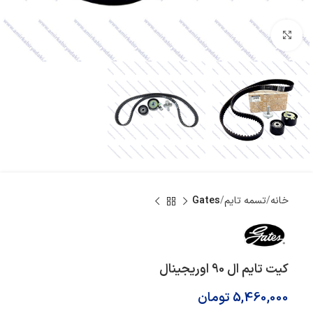
بزرگنمایی تصویر
خانه
تسمه تایم
Gates
کیت تایم ال 90 اوریجینال
5,460,000
تومان